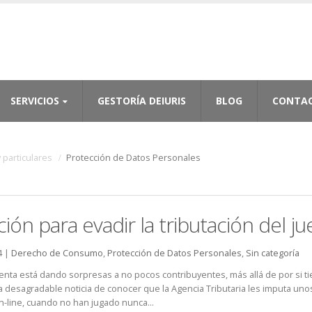
SERVICIOS
GESTORÍA DEIURIS
BLOG
CONTA
 particulares
Protección de Datos Personales
ión para evadir la tributación del j
4 |
Derecho de Consumo
,
Protección de Datos Personales
,
Sin categoría
enta está dando sorpresas a no pocos contribuyentes, más allá de por si t
la desagradable noticia de conocer que la Agencia Tributaria les imputa un
n-line, cuando no han jugado nunca...