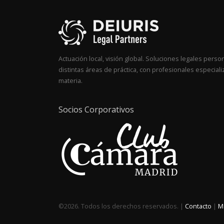
Actuación local, visión global. Soluciones legales perso
distintas áreas de práctica, con profesionales especial
materia.
Socios Corporativos
©2026. Todos los derechos reservados. |
Contacto
|
Ma