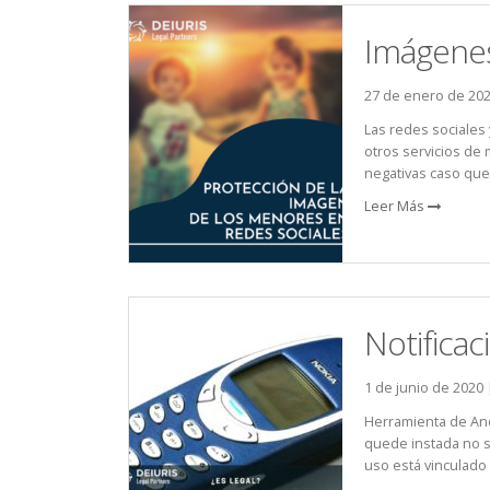
Imágenes
27 de enero de 20
Las redes sociales
otros servicios de 
negativas caso que 
Leer Más
Notificac
1 de junio de 2020
Herramienta de Andr
quede instada no s
uso está vinculado a