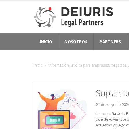
INICIO
NOSOTROS
PARTNERS
Inicio
Información jurídica para empresas, negocios y
Suplantac
21 de mayo de 202
La campaña de la R
que devolver, por 
apuestas y juego o