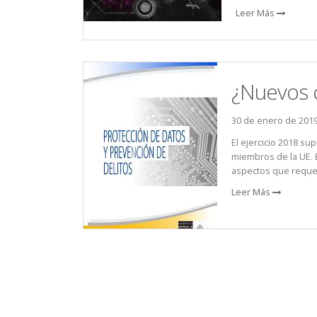
Leer Más
¿Nuevos c
30 de enero de 201
El ejercicio 2018 s
miembros de la UE. E
aspectos que requer
Leer Más