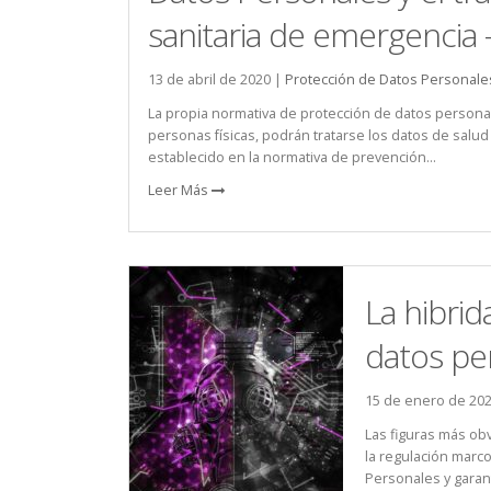
sanitaria de emergencia 
13 de abril de 2020 |
Protección de Datos Personale
La propia normativa de protección de datos personal
personas físicas, podrán tratarse los datos de salud
establecido en la normativa de prevención...
Leer Más
La hibri
datos pe
15 de enero de 20
Las figuras más obv
la regulación marc
Personales y garant