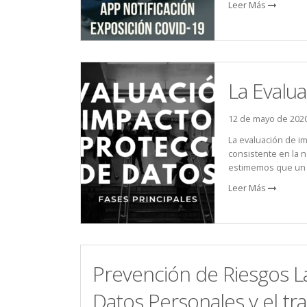
Leer Más
La Evalu
12 de mayo de 202
La evaluación de i
consistente en la 
estimemos que un d
Leer Más
Prevención de Riesgos La
Datos Personales y el tr