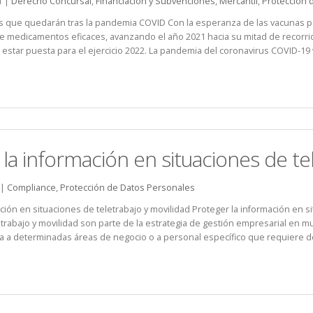
1 |
Derecho Concursal
,
Financiación y Subvenciones
,
Mercantil
,
Protección 
s que quedarán tras la pandemia COVID Con la esperanza de las vacunas p
de medicamentos eficaces, avanzando el año 2021 hacia su mitad de recorri
star puesta para el ejercicio 2022. La pandemia del coronavirus COVID-19 va
la información en situaciones de te
 |
Compliance
,
Protección de Datos Personales
ción en situaciones de teletrabajo y movilidad Proteger la información en si
etrabajo y movilidad son parte de la estrategia de gestión empresarial en 
ita a determinadas áreas de negocio o a personal específico que requiere d