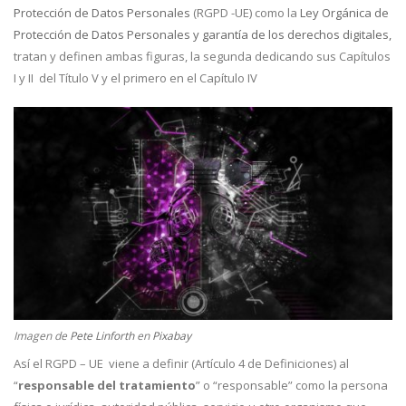
Protección de Datos Personales
(RGPD -UE) como la
Ley Orgánica de
Protección de Datos Personales y garantía de los derechos digitales,
tratan y definen ambas figuras, la segunda dedicando sus Capítulos
I y II del Título V y el primero en el Capítulo IV
Imagen de
Pete Linforth
en
Pixabay
Así el RGPD – UE viene a definir (Artículo 4 de Definiciones) al
“
responsable del tratamiento
” o “responsable” como la persona