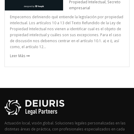
Propiedad Intelectual
,
Secreto
empresarial
Empecemos definiendo qué entiende la legislación por propiedad
intelectual. Los artículos 10 a 13 del Texto Refundido de la Ley de
Propiedad Intelectual nos vienen a identificar cual es el objeto de
propiedad intelectual y cuáles son sus excepciones. Para el caso
de discusión nos debemos centrar en el artículo 10.1. a) e i), así
como, el artículo 12...
Leer Más
Actuación local, visión global. Soluciones legales personalizadas en las
distintas áreas de práctica, con profesionales especializados en cada