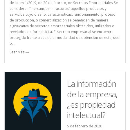
de la Ley 1/2019, de 20 de febrero, de Secretos Empresariales Se
consideran “mercancías infractoras” aquellos productos y
servicios cuyo diseño, características, funcionamiento, proceso
de producción, o comercialización se benefician de manera
significativa de secretos empresariales obtenidos, utilizados o
revelados de forma ilícita. El secreto empresarial se encuentra
protegido frente a cualquier modalidad de obtención de este, uso
o...
Leer Más
La información
de la empresa,
¿es propiedad
intelectual?
5 de febrero de 2020 |