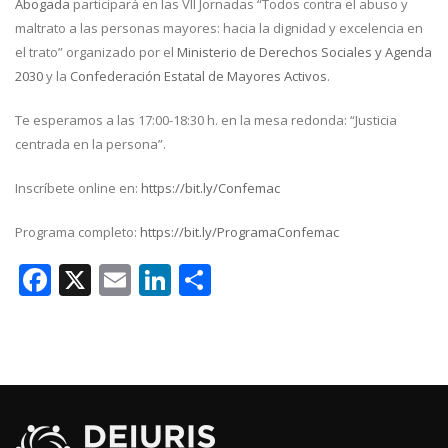
Abogada
participará en las VII Jornadas “Todos contra el abuso y
maltrato a las personas mayores: hacia la dignidad y excelencia en
el trato” organizado por el
Ministerio de Derechos Sociales y Agenda
2030
y la
Confederación Estatal de Mayores Activos
.
Te esperamos a las 17:00-18:30 h. en la mesa redonda: “Justicia
centrada en la persona”.
Inscríbete online en:
https://bit.ly/Confemac
Programa completo:
https://bit.ly/ProgramaConfemac
Facebook
X
Email
LinkedIn
Compartir